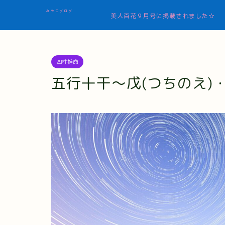
みやこブログ
美人百花９月号に掲載されました☆
四柱推命
五行十干～戊(つちのえ)・