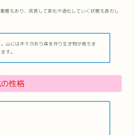
る象意もあり、成長して変化や退化していく状態も表わし
す。山には木々があり森を作り生き物が育ちま
ちます。
戊の性格