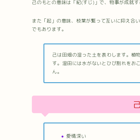
己のもとの意味は「紀(すじ)」で、物事が成就
また「起」の意味、枝葉が繁って互いに抑え合
でもあります。
己は田畑の湿った土を表わします。植
す。湿田には水がないとひび割れをお
ん。
愛情深い