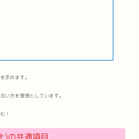
性を求めます。
き合い方を理想としています。
込む！
土)の共通項目