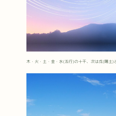
木・火・土・金・水(五行)の十干、次は戊(陽土)