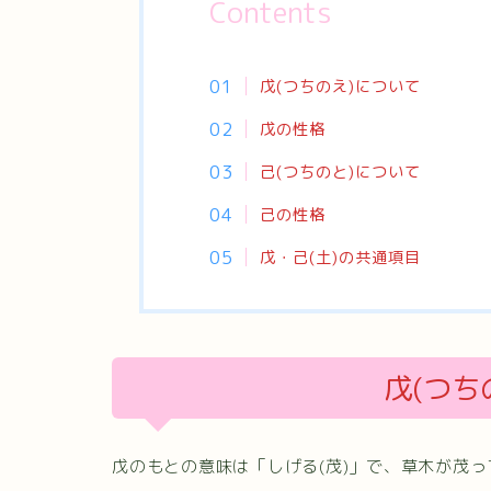
Contents
戊(つちのえ)について
戊の性格
己(つちのと)について
己の性格
戊・己(土)の共通項目
戊(つち
戊のもとの意味は「しげる(茂)」で、草木が茂