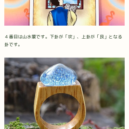
４番目は山水蒙です。下卦が「坎」、上卦が「艮」となる
卦です。