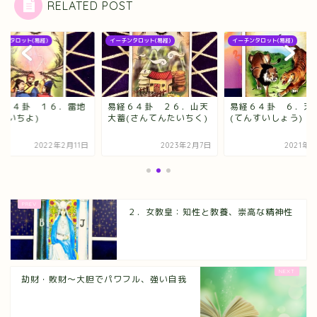
RELATED POST
チンタロット(易経)
イーチンタロット(易経)
イーチンタロット(易経)
経６４卦 １６．雷地
易経６４卦 ２６．山天
易経６４卦 ６．天
(らいちよ)
大蓄(さんてんたいちく)
(てんすいしょう)
2022年2月11日
2023年2月7日
2021年5
２．女教皇：知性と教養、崇高な精神性
劫財・敗財～大胆でパワフル、強い自我