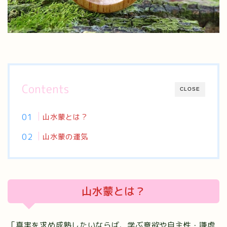
Contents
CLOSE
山水蒙とは？
山水蒙の運気
山水蒙とは？
「真実を求め成熟したいならば、学ぶ意欲や自主性・謙虚