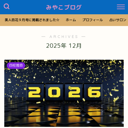
みやこブログ
美人百花９月号に掲載されました☆
ホーム
プロフィール
占いサロン
― ARCHIVES ―
2025年 12月
四柱推命