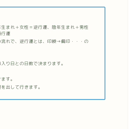
年生まれ＋女性＝逆行運、陰年生まれ＋男性
順行運
の流れで、逆行運とは、印綬→偏印・・・の
。
節入り日との日数で決まります。
きます。
運を出して行きます。