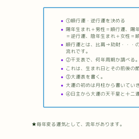
①順行運・逆行運を決める
陽年生まれ＋男性＝順行運、陽
＝逆行運、陰年生まれ＋女性＝
順行運とは、比肩→劫財・・・
流れです。
②干支表で、何年周期か調べる
これは、生まれ日とその前後の
③大運表を書く。
大運の初めは月柱から書いてい
④日主から大運の天干星と十二
★毎年変る運気として、流年があります。