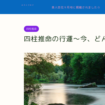
みやこブログ
美人百花９月号に掲載されました☆
四柱推命
四柱推命の行運～今、ど