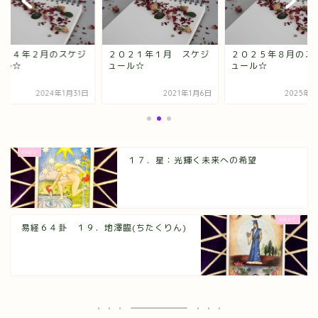
０２４年２月のスケジ
２０２１年１月 スケジ
２０２５年８月のス
ール☆
ュール☆
ュール☆
2024年1月31日
2021年1月6日
2025年8
１７．星：光輝く未来への希望
易経６４卦 １９．地澤臨(ちたくりん)