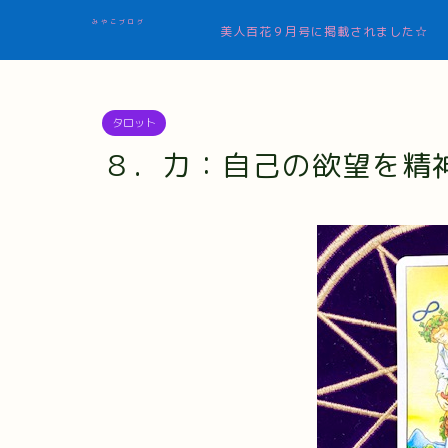
みやこブログ
美人百花９月号に掲載されました☆
タロット
８．力：自己の欲望を精