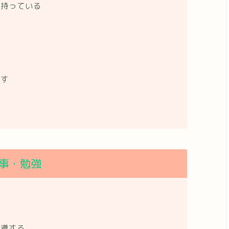
を持っている
逃す
事・勉強
る
指導する