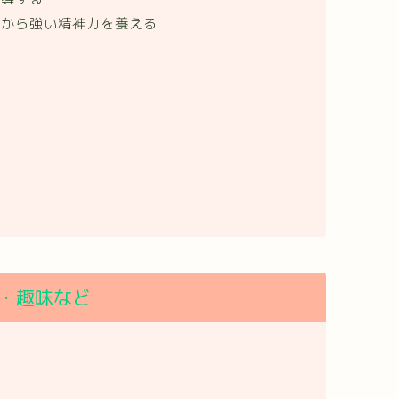
こから強い精神力を養える
い
・趣味など
る